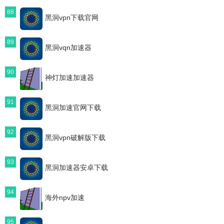
88
黑洞vpn下载官网
89
黑洞vqn加速器
90
神灯加速加速器
91
黑洞加速官网下载
92
黑洞vpn破解版下载
93
黑洞加速器安卓下载
94
海外npv加速
95