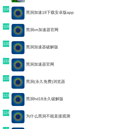
118
黑洞加速18下载安卓版app
119
黑洞vn加速器官网
120
黑洞加速器破解版
121
黑洞加速器官网
122
黑洞(永久免费)浏览器
123
黑洞hd18永久破解版
124
为什么黑洞不能直接观测