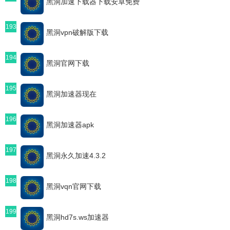
黑洞加速下载器下载安卓免费
193
黑洞vpn破解版下载
194
黑洞官网下载
195
黑洞加速器现在
196
黑洞加速器apk
197
黑洞永久加速4.3.2
198
黑洞vqn官网下载
199
黑洞hd7s.ws加速器