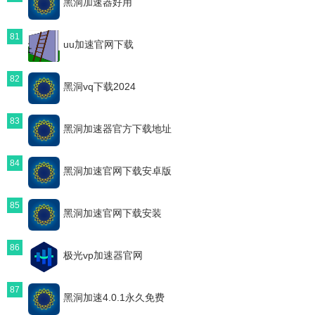
黑洞加速器好用
81
uu加速官网下载
82
黑洞vq下载2024
83
黑洞加速器官方下载地址
84
黑洞加速官网下载安卓版
85
黑洞加速官网下载安装
86
极光vp加速器官网
87
黑洞加速4.0.1永久免费