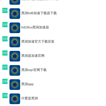
163
黑洞hd6加速下载器下载
164
hd18co黑洞加速器
165
黑洞加速官方下载安装
166
黑洞器加速官网
167
黑洞vqn官网下载
168
黑洞app
169
什麼是黑洞