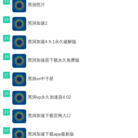
13
黑洞照片
14
黑洞加速2
15
黑洞加速4.9.1永久破解版
16
黑洞加速器下载永久免费版
17
黑洞vs中子星
18
黑洞vp永久加速器4.02
19
黑洞加速下载官网入口
20
黑洞加速下载app最新版