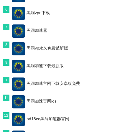
6
黑洞vpn下载
7
黑洞加速器
8
黑洞vp永久免费破解版
9
黑洞加速下载最新版
10
黑洞加速官网下载安卓版免费
11
黑洞加速官网ios
12
hd18co黑洞加速器官网