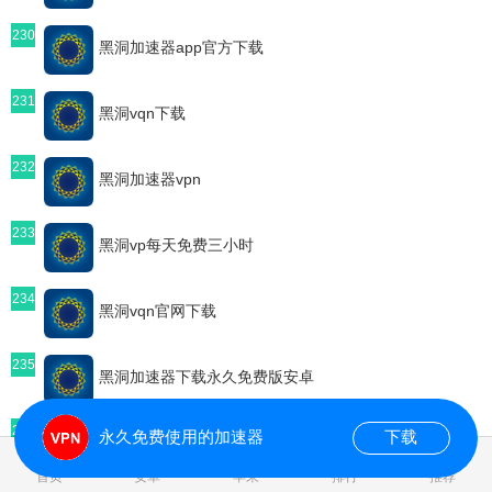
230
黑洞加速器app官方下载
231
黑洞vqn下载
232
黑洞加速器vpn
233
黑洞vp每天免费三小时
234
黑洞vqn官网下载
235
黑洞加速器下载永久免费版安卓
236
永久免费使用的加速器
下载
永久不收费的vp加速器
0.072431s
首页
安卓
苹果
排行
推荐