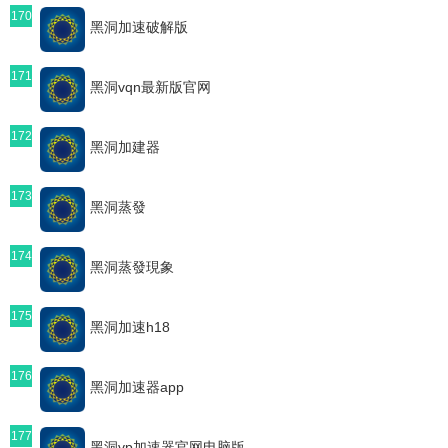
170
黑洞加速破解版
171
黑洞vqn最新版官网
172
黑洞加建器
173
黑洞蒸發
174
黑洞蒸發現象
175
黑洞加速h18
176
黑洞加速器app
177
黑洞vp加速器官网电脑版