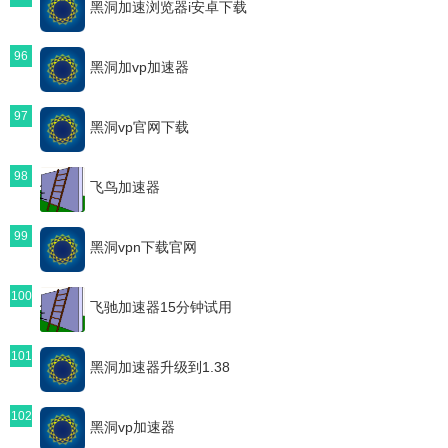
黑洞加速浏览器i安卓下载
96
黑洞加vp加速器
97
黑洞vp官网下载
98
飞鸟加速器
99
黑洞vpn下载官网
100
飞驰加速器15分钟试用
101
黑洞加速器升级到1.38
102
黑洞vp加速器