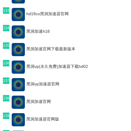
133
hd18co黑洞加速器官网
134
黑洞加速h18
135
黑洞加速官网下载最新版本
136
黑洞vp(永久免费)加速器下载hd02
137
黑洞vp加速器官网
138
黑洞加速官网
139
黑洞加速器官网版