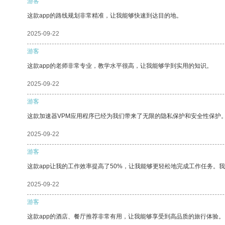
游客
这款app的路线规划非常精准，让我能够快速到达目的地。
2025-09-22
游客
这款app的老师非常专业，教学水平很高，让我能够学到实用的知识。
2025-09-22
游客
这款加速器VPM应用程序已经为我们带来了无限的隐私保护和安全性保护
2025-09-22
游客
这款app让我的工作效率提高了50%，让我能够更轻松地完成工作任务。
2025-09-22
游客
这款app的酒店、餐厅推荐非常有用，让我能够享受到高品质的旅行体验。