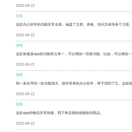
2025-09-22
游客
这款办公软件的功能非常全面，涵盖了文档、表格、演示文稿等各个方面
2025-09-22
游客
这款加速器app的功能有点单一，可以增加一些新功能。比如，可以增加
2025-09-22
游客
我一直在寻找一款功能强大、操作简单的办公软件，终于找到了它。这款
2025-09-22
游客
这款app的物流非常快捷，我下单后很快就能收到商品。
2025-09-22