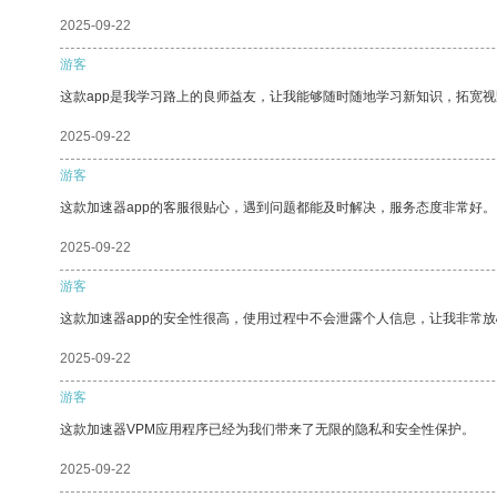
2025-09-22
游客
这款app是我学习路上的良师益友，让我能够随时随地学习新知识，拓宽视
2025-09-22
游客
这款加速器app的客服很贴心，遇到问题都能及时解决，服务态度非常好。
2025-09-22
游客
这款加速器app的安全性很高，使用过程中不会泄露个人信息，让我非常放
2025-09-22
游客
这款加速器VPM应用程序已经为我们带来了无限的隐私和安全性保护。
2025-09-22