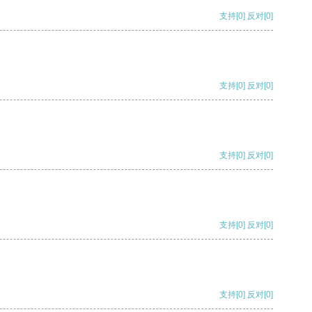
支持
[0]
反对
[0]
支持
[0]
反对
[0]
支持
[0]
反对
[0]
支持
[0]
反对
[0]
支持
[0]
反对
[0]