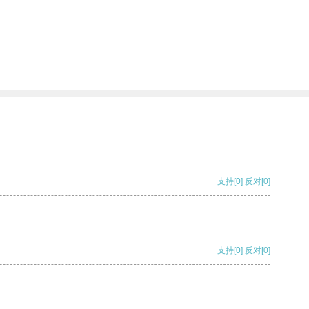
支持
[0]
反对
[0]
支持
[0]
反对
[0]