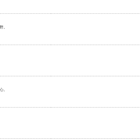
野。
心。