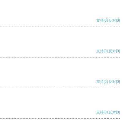
支持
[0]
反对
[0]
支持
[0]
反对
[0]
支持
[0]
反对
[0]
支持
[0]
反对
[0]