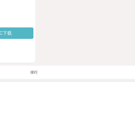
PC下载
排行