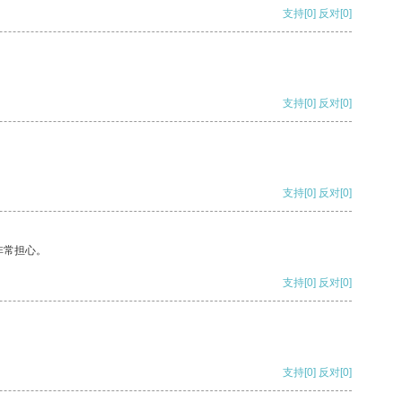
支持
[0]
反对
[0]
支持
[0]
反对
[0]
支持
[0]
反对
[0]
非常担心。
支持
[0]
反对
[0]
支持
[0]
反对
[0]